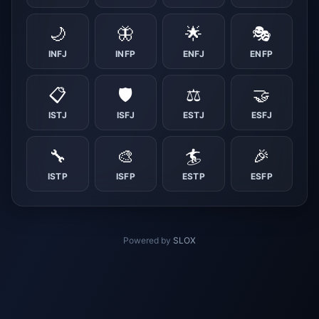
🌙
🦋
🌟
🎭
INFJ
INFP
ENFJ
ENFP
📋
🛡️
⚖️
🤝
ISTJ
ISFJ
ESTJ
ESFJ
🔧
🎨
🏄
🎉
ISTP
ISFP
ESTP
ESFP
Powered by
SLOX