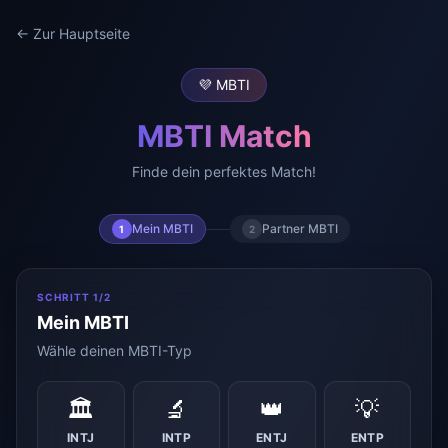
← Zur Hauptseite
💜 MBTI
MBTI Match
Finde dein perfektes Match!
Mein MBTI
Partner MBTI
1
2
SCHRITT 1/2
Mein MBTI
Wähle deinen MBTI-Typ
🏛️
🔬
👑
💡
INTJ
INTP
ENTJ
ENTP