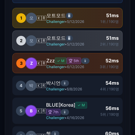
모트모드
51
ms
🖥️
🇰🇷
1
모
Challenger
•
5/12/2026
1
위 /
190
명
모트모드
51
ms
🖥️
🇰🇷
2
모
Challenger
•
5/12/2026
2
위 /
190
명
Zzz
52
ms
✓
M
🏆
5
th
📱
🇰🇷
3
Z
Challenger
•
6/12/2026
3
위 /
190
명
박시언
54
ms
📱
🇰🇷
4
박
Challenger
•
6/8/2026
4
위 /
190
명
BLUE[Korea]
✓
M
56
ms
🇰🇷
5
B
🏆
7
th
📱
5
위 /
190
명
Challenger
•
4/16/2026
헷
60
ms
📱