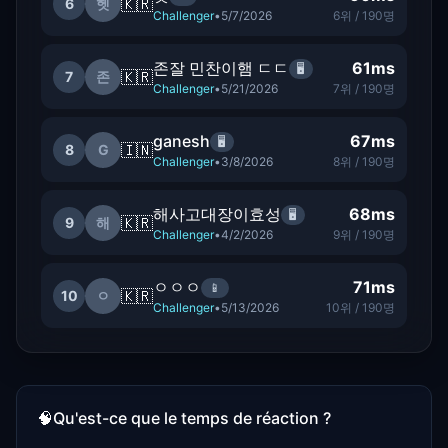
🇰🇷
6
헷
Challenger
•
5/7/2026
6
위 /
190
명
존잘 민찬이햄 ㄷㄷ
61
ms
🖥️
🇰🇷
7
존
Challenger
•
5/21/2026
7
위 /
190
명
ganesh
67
ms
🖥️
🇮🇳
8
G
Challenger
•
3/8/2026
8
위 /
190
명
해사고대장이효성
68
ms
🖥️
🇰🇷
9
해
Challenger
•
4/2/2026
9
위 /
190
명
ㅇㅇㅇ
71
ms
📱
🇰🇷
10
ㅇ
Challenger
•
5/13/2026
10
위 /
190
명
🧠
Qu'est-ce que le temps de réaction ?