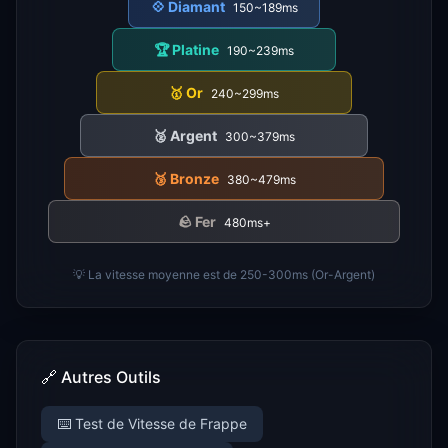
💠
Diamant
150~189ms
🏆
Platine
190~239ms
🥇
Or
240~299ms
🥈
Argent
300~379ms
🥉
Bronze
380~479ms
🪨
Fer
480ms+
💡 La vitesse moyenne est de 250-300ms (Or-Argent)
🔗 Autres Outils
⌨️ Test de Vitesse de Frappe