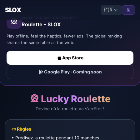
SLOX
🇫🇷
WANT THIS ON YOUR PHONE?
🎡
Roulette - SLOX
Play offline, feel the haptics, fewer ads. The global ranking
shares the same table as the web.
App Store
Google Play
·
Coming soon
🎡
Lucky Roulette
Devine où la roulette va s'arrêter !
📜
Règles
•
Prédisez la roulette pendant 10 manches