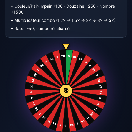
•
Couleur/Pair-Impair +100 · Douzaine +250 · Nombre
+1500
•
Multiplicateur combo (1.2× → 1.5× → 2× → 3× → 5×)
•
Raté : -50, combo réinitialisé
26
0
32
3
35
15
12
19
28
4
21
7
29
2
25
18
22
17
🎯
34
9
31
6
27
14
20
13
36
1
33
11
30
16
24
8
23
5
10