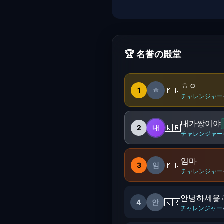
🏆 名誉の殿堂
ㅎㅇ
🇰🇷
1
ㅎ
チャレンジャー
내가짱이야
🇰🇷
2
내
チャレンジャー
임마
🇰🇷
3
임
チャレンジャー
안녕하세욯ㅎ
🇰🇷
4
안
チャレンジャー