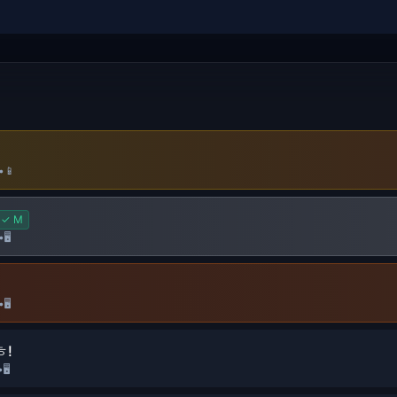
•
📱
✓
M
•
🖥️
•
🖥️
!
•
🖥️