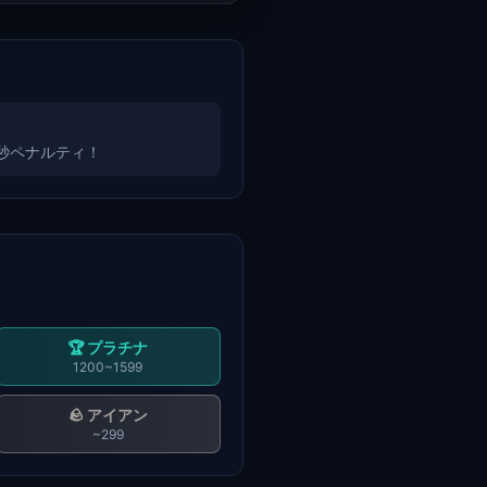
3秒ペナルティ！
🏆
プラチナ
1200~1599
🪨
アイアン
~299