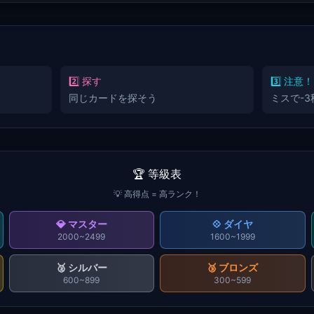
2️⃣ 探す
3️⃣ 注意！
同じカードを探そう
ミスで-
🏆 等級表
💡 高得点 = 高ランク！
💎
マスター
💠
ダイヤ
2000~2499
1600~1999
🥈
シルバー
🥉
ブロンズ
600~899
300~599