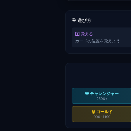
🎯 遊び方
1️⃣ 覚える
カードの位置を覚えよう
👑
チャレンジャー
2500+
🥇
ゴールド
900~1199