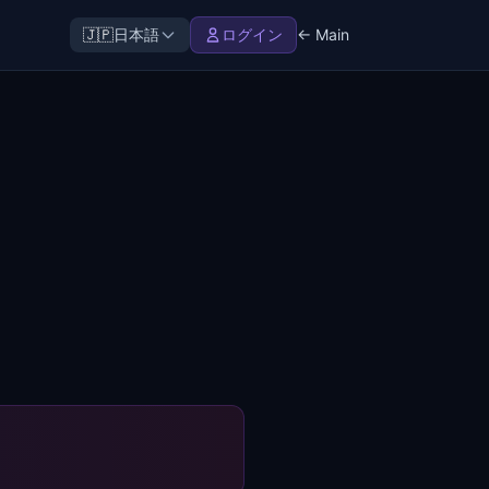
🇯🇵
日本語
ログイン
← Main