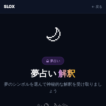
SLOX
← 戻る
🌙
🔮 夢占い
夢占い
解釈
夢のシンボルを選んで神秘的な解釈を受け取りまし
ょう