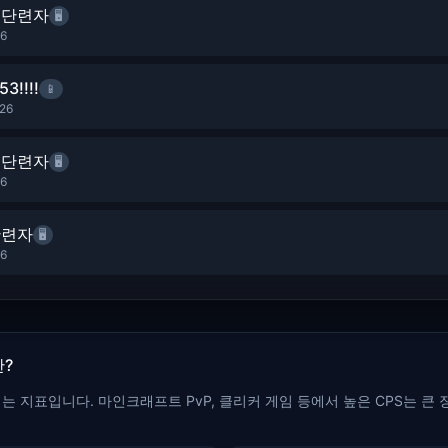
 단련자
🖥️
26
3!!!!
📱
026
 단련자
🖥️
26
단련자
🖥️
26
란?
는 지표입니다. 마인크래프트 PvP, 클리커 게임 등에서 높은 CPS는 큰 장