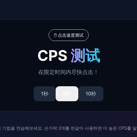
🖱️ 点击速度测试
CPS
测试
在限定时间内尽快点击！
1
秒
5
秒
10
秒
기법을 연습해보세요. 손가락 2개를 번갈아 사용하면 더 높은 CPS를 달