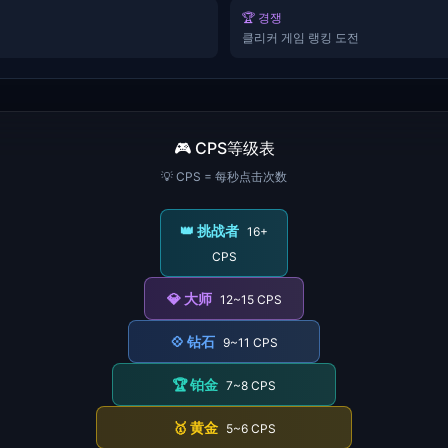
🏆 경쟁
클리커 게임 랭킹 도전
🎮 CPS等级表
💡 CPS = 每秒点击次数
👑
挑战者
16+
CPS
💎
大师
12~15 CPS
💠
钻石
9~11 CPS
🏆
铂金
7~8 CPS
🥇
黄金
5~6 CPS