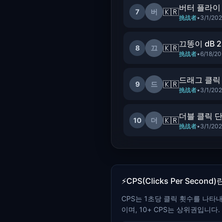
버터 플라이
🇰🇷
7
버
挑战者
•
3/1/20
끄똥이 dB 25
🇰🇷
8
끄
挑战者
•
6/18/2
드래그 클릭
🇰🇷
9
드
挑战者
•
3/1/20
더블 클릭 
🇰🇷
10
더
挑战者
•
3/1/20
⚡
CPS(Clicks Per Second)
CPS는 1초당 클릭 횟수를 나타내
이며, 10+ CPS는 상위권입니다.