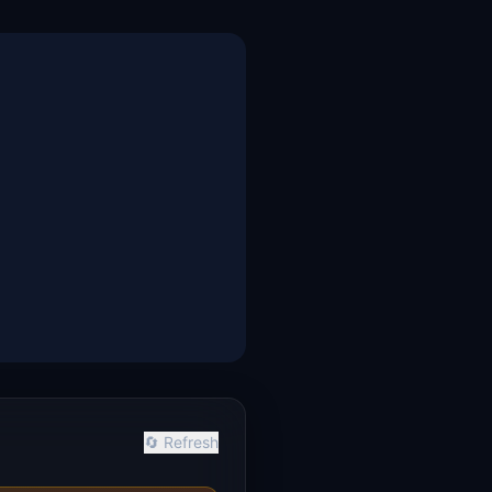
🔄
Refresh