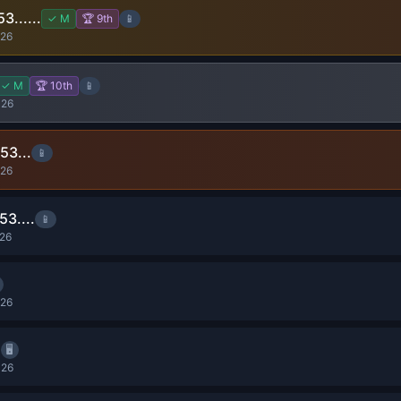
......
✓
M
🏆
9
th
📱
026
✓
M
🏆
10
th
📱
026
3...
📱
026
3....
📱
026
026
h
🖥️
026