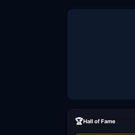
🏆
Hall of Fame