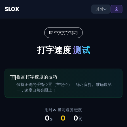
SLOX
🇨🇳
⌨️
中文打字练习
打字速度
测试
⌨️
提高打字速度的技巧
保持正确的手指位置（主键位），练习盲打。准确度第
一，速度自然会跟上！
用时
🔥 当前速度
进度
0
0
0
s
%