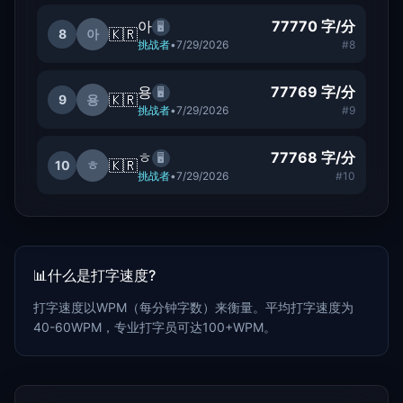
아
77770
字/分
🖥️
🇰🇷
8
아
挑战者
•
7/29/2026
#
8
용
77769
字/分
🖥️
🇰🇷
9
용
挑战者
•
7/29/2026
#
9
ㅎ
77768
字/分
🖥️
🇰🇷
10
ㅎ
挑战者
•
7/29/2026
#
10
📊
什么是打字速度?
打字速度以WPM（每分钟字数）来衡量。平均打字速度为
40-60WPM，专业打字员可达100+WPM。