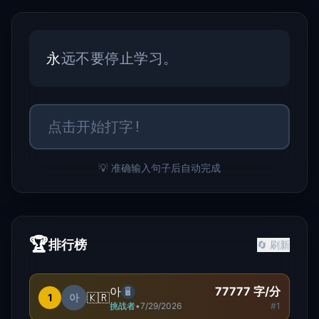
永
远
不
要
停
止
学
习
。
💡 准确输入句子后自动完成
🏆
排行榜
🔄 刷新
아
77777
字/分
🖥️
🇰🇷
1
아
挑战者
•
7/29/2026
#
1