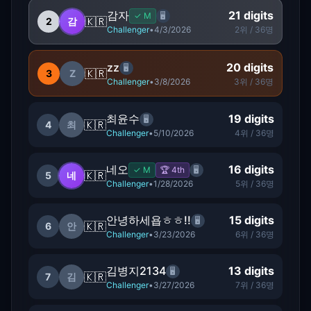
감자
21
digits
✓
M
🖥️
🇰🇷
2
감
Challenger
•
4/3/2026
2
위 /
36
명
zz
20
digits
🖥️
🇰🇷
3
Z
Challenger
•
3/8/2026
3
위 /
36
명
최윤수
19
digits
🖥️
🇰🇷
4
최
Challenger
•
5/10/2026
4
위 /
36
명
네오
16
digits
✓
M
🏆
4
th
🖥️
🇰🇷
5
네
Challenger
•
1/28/2026
5
위 /
36
명
안녕하세욥ㅎㅎ!!
15
digits
🖥️
🇰🇷
6
안
Challenger
•
3/23/2026
6
위 /
36
명
김병지2134
13
digits
🖥️
🇰🇷
7
김
Challenger
•
3/27/2026
7
위 /
36
명