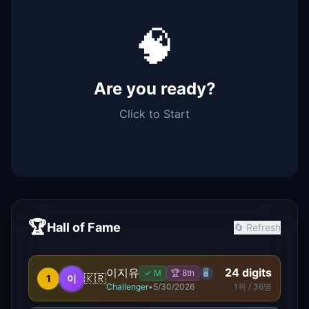
🧠
Are you ready?
Click to Start
🏆
Hall of Fame
🔄
Refresh
이지유
24
digits
✓
M
🏆
8
th
🖥️
🇰🇷
1
이
Challenger
•
5/30/2026
1
위 /
36
명