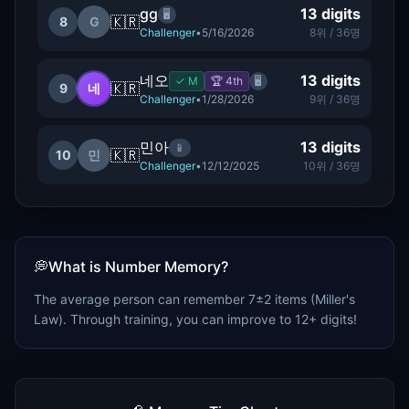
gg
13
digits
🖥️
🇰🇷
8
G
Challenger
•
5/16/2026
8
위 /
36
명
네오
13
digits
✓
M
🏆
4
th
🖥️
🇰🇷
9
네
Challenger
•
1/28/2026
9
위 /
36
명
민아
13
digits
📱
🇰🇷
10
민
Challenger
•
12/12/2025
10
위 /
36
명
💭
What is Number Memory?
The average person can remember 7±2 items (Miller's
Law). Through training, you can improve to 12+ digits!