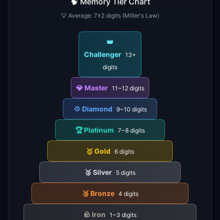
🧠 Memory Tier Chart
💡 Average: 7±2 digits (Miller's Law)
👑
Challenger
13+
digits
💎
Master
11~12
digits
💠
Diamond
9~10
digits
🏆
Platinum
7~8
digits
🥇
Gold
6
digits
🥈
Silver
5
digits
🥉
Bronze
4
digits
🪨
Iron
1~3
digits